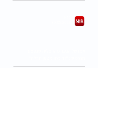
N12
30.08.2018
אמו של הנער מהרצליה שנפצע
מנפצים: "זה כמו מטען חבלה"
mynet הרצליה
24.02.2020
כתבות נוספות